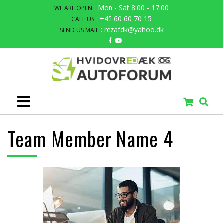
: Mon - Sat 8:00 - 17:00
WE ARE OPEN
: +45 60 60 70 15
CALL US
: rezafdk@yahoo.dk
SEND US MAIL
Team Member Name 4